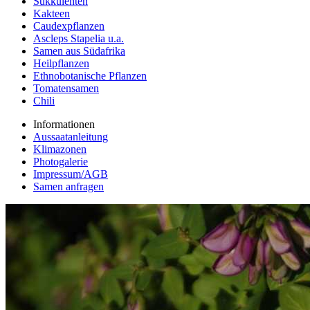
Sukkulenten
Kakteen
Caudexpflanzen
Ascleps Stapelia u.a.
Samen aus Südafrika
Heilpflanzen
Ethnobotanische Pflanzen
Tomatensamen
Chili
Informationen
Aussaatanleitung
Klimazonen
Photogalerie
Impressum/AGB
Samen anfragen