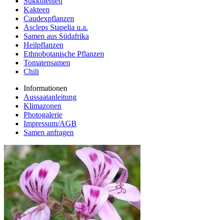
Sukkulenten
Kakteen
Caudexpflanzen
Ascleps Stapelia u.a.
Samen aus Südafrika
Heilpflanzen
Ethnobotanische Pflanzen
Tomatensamen
Chili
Informationen
Aussaatanleitung
Klimazonen
Photogalerie
Impressum/AGB
Samen anfragen