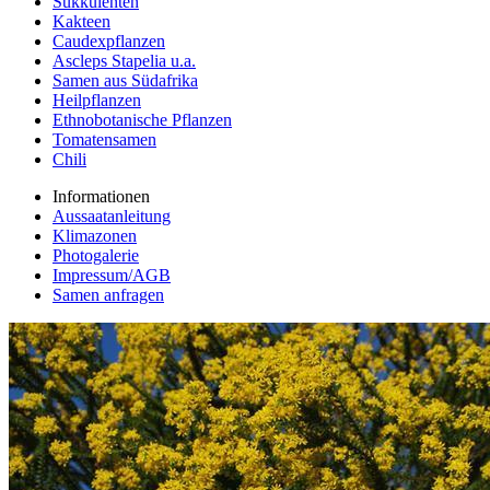
Sukkulenten
Kakteen
Caudexpflanzen
Ascleps Stapelia u.a.
Samen aus Südafrika
Heilpflanzen
Ethnobotanische Pflanzen
Tomatensamen
Chili
Informationen
Aussaatanleitung
Klimazonen
Photogalerie
Impressum/AGB
Samen anfragen