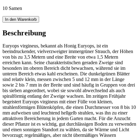
10 Samen
In den Warenkorb
Beschreibung
Euryops virgineus, bekannt als Honig Euryops, ist ein
beeindruckender, vielverzweigter immergrüner Strauch, der Höhen
von bis zu 3,5 Metern und eine Breite von etwa 1,5 Metern
erreichen kann. Seine charakteristischen geraden Zweige sind
besonders im oberen Bereich dicht bewachsen, während sie im
unteren Bereich etwas kahl erscheinen. Die dunkelgrünen Blätter
sind relativ klein, messen zwischen 5 und 12 mm in der Länge
sowie 2 bis 7 mm in der Breite und sind häufig in Gruppen von drei
bis sieben angeordnet, wobei sie sowohl abwechselnd als auch
spiralförmig entlang der Zweige wachsen. Im zeitigen Frühjahr
begeistert Euryops virgineus mit einer Fülle von kleinen,
strahlenförmigen Blütenköpfen, die einen Durchmesser von 8 bis 10
mm aufweisen und leuchtend hellgelb strahlen, was ihn zu einer
attraktiven Bereicherung in jedem Garten macht. Für die Anzucht
dieser Pflanze ist es wichtig, gut durchlässigen Boden zu verwenden
und einen sonnigen Standort zu wählen, da sie Wärme und Licht
bevorzugt; regelmäßiges, aber nicht übermäßiges Wässern