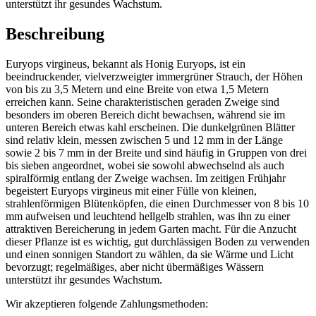
unterstützt ihr gesundes Wachstum.
Beschreibung
Euryops virgineus, bekannt als Honig Euryops, ist ein
beeindruckender, vielverzweigter immergrüner Strauch, der Höhen
von bis zu 3,5 Metern und eine Breite von etwa 1,5 Metern
erreichen kann. Seine charakteristischen geraden Zweige sind
besonders im oberen Bereich dicht bewachsen, während sie im
unteren Bereich etwas kahl erscheinen. Die dunkelgrünen Blätter
sind relativ klein, messen zwischen 5 und 12 mm in der Länge
sowie 2 bis 7 mm in der Breite und sind häufig in Gruppen von drei
bis sieben angeordnet, wobei sie sowohl abwechselnd als auch
spiralförmig entlang der Zweige wachsen. Im zeitigen Frühjahr
begeistert Euryops virgineus mit einer Fülle von kleinen,
strahlenförmigen Blütenköpfen, die einen Durchmesser von 8 bis 10
mm aufweisen und leuchtend hellgelb strahlen, was ihn zu einer
attraktiven Bereicherung in jedem Garten macht. Für die Anzucht
dieser Pflanze ist es wichtig, gut durchlässigen Boden zu verwenden
und einen sonnigen Standort zu wählen, da sie Wärme und Licht
bevorzugt; regelmäßiges, aber nicht übermäßiges Wässern
unterstützt ihr gesundes Wachstum.
Wir akzeptieren folgende Zahlungsmethoden: