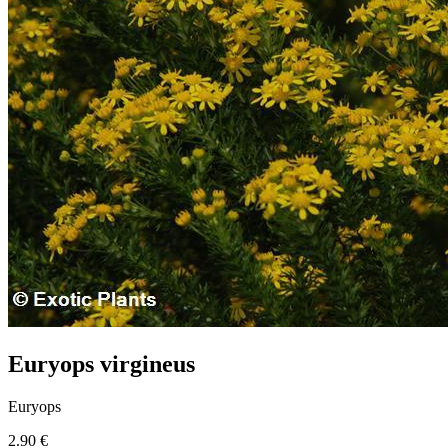
Euryops virgineus
Euryops
2.90 €