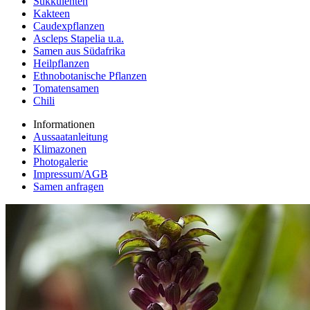
Sukkulenten
Kakteen
Caudexpflanzen
Ascleps Stapelia u.a.
Samen aus Südafrika
Heilpflanzen
Ethnobotanische Pflanzen
Tomatensamen
Chili
Informationen
Aussaatanleitung
Klimazonen
Photogalerie
Impressum/AGB
Samen anfragen