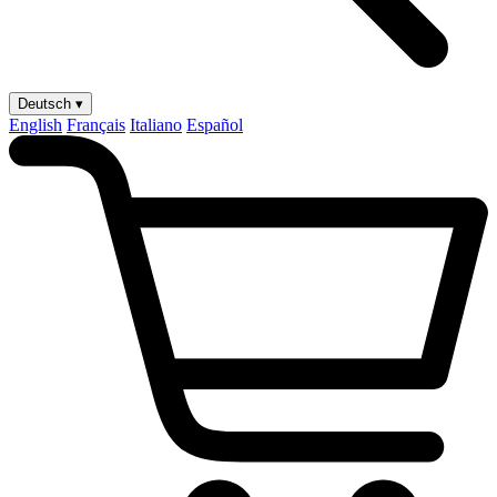
Deutsch ▾
English
Français
Italiano
Español