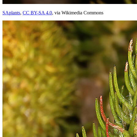
SAplants
,
CC BY-SA 4.0
, via Wikimedia Commons