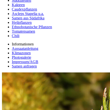
Sukkulenten
Kakteen
Caudexpflanzen
Ascleps Stapelia u.a.
Samen aus Südafrika
Heilpflanzen
Ethnobotanische Pflanzen
Tomatensamen
Chili
Informationen
Aussaatanleitung
Klimazonen
Photogalerie
Impressum/AGB
Samen anfragen