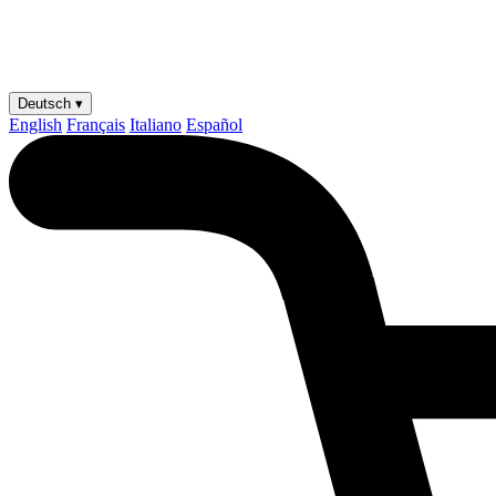
Deutsch ▾
English
Français
Italiano
Español