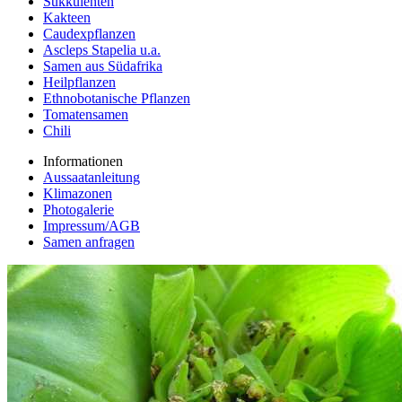
Sukkulenten
Kakteen
Caudexpflanzen
Ascleps Stapelia u.a.
Samen aus Südafrika
Heilpflanzen
Ethnobotanische Pflanzen
Tomatensamen
Chili
Informationen
Aussaatanleitung
Klimazonen
Photogalerie
Impressum/AGB
Samen anfragen