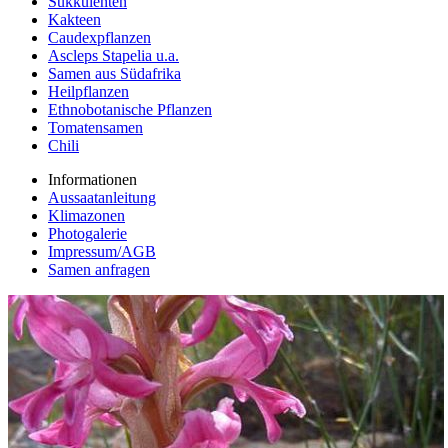
Sukkulenten
Kakteen
Caudexpflanzen
Ascleps Stapelia u.a.
Samen aus Südafrika
Heilpflanzen
Ethnobotanische Pflanzen
Tomatensamen
Chili
Informationen
Aussaatanleitung
Klimazonen
Photogalerie
Impressum/AGB
Samen anfragen