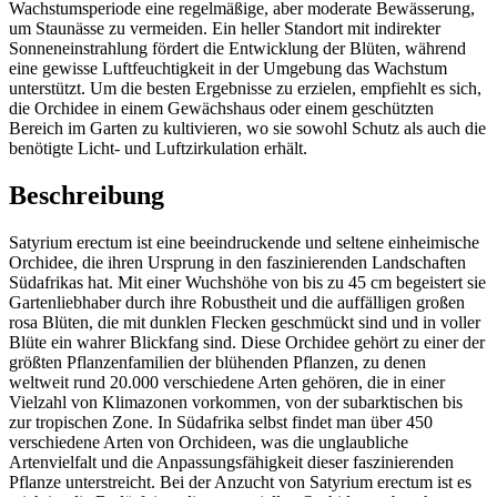
Wachstumsperiode eine regelmäßige, aber moderate Bewässerung,
um Staunässe zu vermeiden. Ein heller Standort mit indirekter
Sonneneinstrahlung fördert die Entwicklung der Blüten, während
eine gewisse Luftfeuchtigkeit in der Umgebung das Wachstum
unterstützt. Um die besten Ergebnisse zu erzielen, empfiehlt es sich,
die Orchidee in einem Gewächshaus oder einem geschützten
Bereich im Garten zu kultivieren, wo sie sowohl Schutz als auch die
benötigte Licht- und Luftzirkulation erhält.
Beschreibung
Satyrium erectum ist eine beeindruckende und seltene einheimische
Orchidee, die ihren Ursprung in den faszinierenden Landschaften
Südafrikas hat. Mit einer Wuchshöhe von bis zu 45 cm begeistert sie
Gartenliebhaber durch ihre Robustheit und die auffälligen großen
rosa Blüten, die mit dunklen Flecken geschmückt sind und in voller
Blüte ein wahrer Blickfang sind. Diese Orchidee gehört zu einer der
größten Pflanzenfamilien der blühenden Pflanzen, zu denen
weltweit rund 20.000 verschiedene Arten gehören, die in einer
Vielzahl von Klimazonen vorkommen, von der subarktischen bis
zur tropischen Zone. In Südafrika selbst findet man über 450
verschiedene Arten von Orchideen, was die unglaubliche
Artenvielfalt und die Anpassungsfähigkeit dieser faszinierenden
Pflanze unterstreicht. Bei der Anzucht von Satyrium erectum ist es