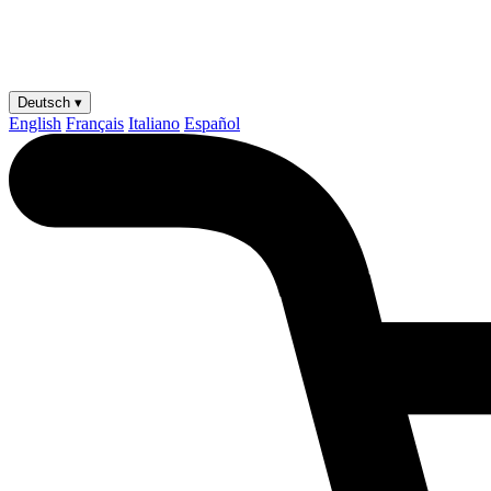
Deutsch ▾
English
Français
Italiano
Español