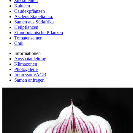
Sukkulenten
Kakteen
Caudexpflanzen
Ascleps Stapelia u.a.
Samen aus Südafrika
Heilpflanzen
Ethnobotanische Pflanzen
Tomatensamen
Chili
Informationen
Aussaatanleitung
Klimazonen
Photogalerie
Impressum/AGB
Samen anfragen