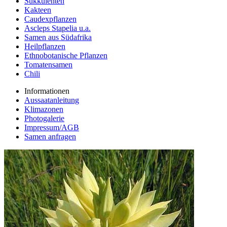
Sukkulenten
Kakteen
Caudexpflanzen
Ascleps Stapelia u.a.
Samen aus Südafrika
Heilpflanzen
Ethnobotanische Pflanzen
Tomatensamen
Chili
Informationen
Aussaatanleitung
Klimazonen
Photogalerie
Impressum/AGB
Samen anfragen