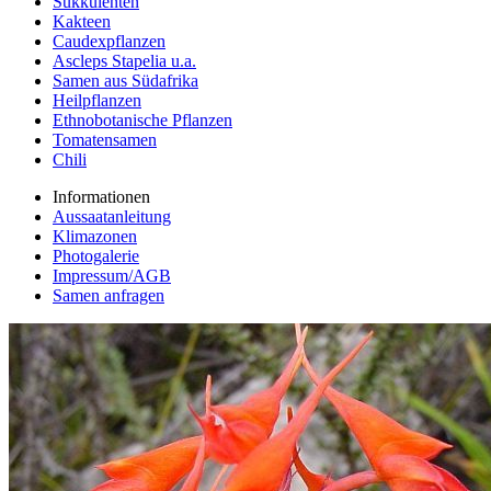
Sukkulenten
Kakteen
Caudexpflanzen
Ascleps Stapelia u.a.
Samen aus Südafrika
Heilpflanzen
Ethnobotanische Pflanzen
Tomatensamen
Chili
Informationen
Aussaatanleitung
Klimazonen
Photogalerie
Impressum/AGB
Samen anfragen