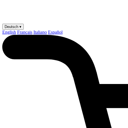
Deutsch ▾
English
Français
Italiano
Español