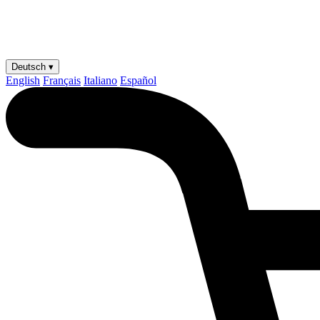
Deutsch ▾
English
Français
Italiano
Español