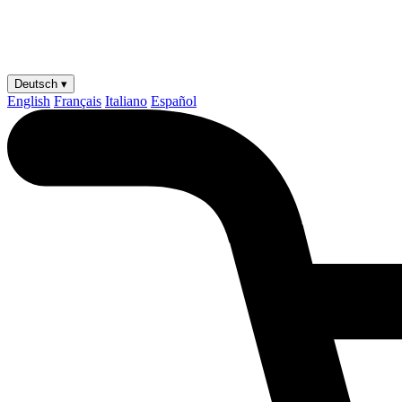
Deutsch ▾
English
Français
Italiano
Español