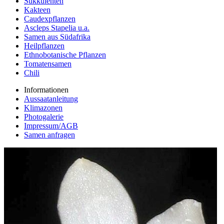
Sukkulenten
Kakteen
Caudexpflanzen
Ascleps Stapelia u.a.
Samen aus Südafrika
Heilpflanzen
Ethnobotanische Pflanzen
Tomatensamen
Chili
Informationen
Aussaatanleitung
Klimazonen
Photogalerie
Impressum/AGB
Samen anfragen