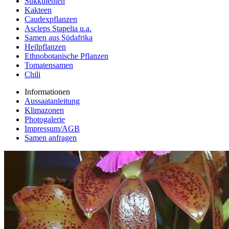
Sukkulenten
Kakteen
Caudexpflanzen
Ascleps Stapelia u.a.
Samen aus Südafrika
Heilpflanzen
Ethnobotanische Pflanzen
Tomatensamen
Chili
Informationen
Aussaatanleitung
Klimazonen
Photogalerie
Impressum/AGB
Samen anfragen