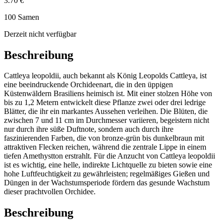
3.70 €
100 Samen
Derzeit nicht verfügbar
Beschreibung
Cattleya leopoldii, auch bekannt als König Leopolds Cattleya, ist
eine beeindruckende Orchideenart, die in den üppigen
Küstenwäldern Brasiliens heimisch ist. Mit einer stolzen Höhe von
bis zu 1,2 Metern entwickelt diese Pflanze zwei oder drei ledrige
Blätter, die ihr ein markantes Aussehen verleihen. Die Blüten, die
zwischen 7 und 11 cm im Durchmesser variieren, begeistern nicht
nur durch ihre süße Duftnote, sondern auch durch ihre
faszinierenden Farben, die von bronze-grün bis dunkelbraun mit
attraktiven Flecken reichen, während die zentrale Lippe in einem
tiefen Amethystton erstrahlt. Für die Anzucht von Cattleya leopoldii
ist es wichtig, eine helle, indirekte Lichtquelle zu bieten sowie eine
hohe Luftfeuchtigkeit zu gewährleisten; regelmäßiges Gießen und
Düngen in der Wachstumsperiode fördern das gesunde Wachstum
dieser prachtvollen Orchidee.
Beschreibung