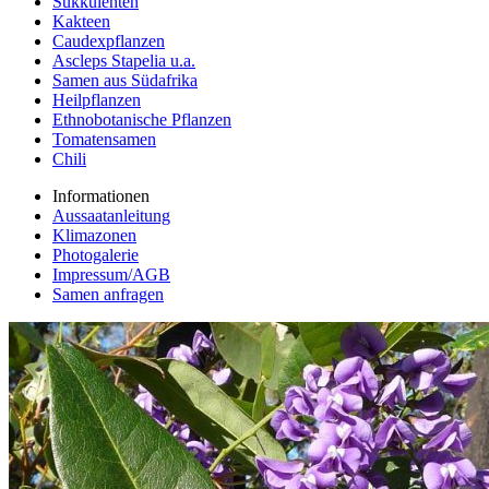
Sukkulenten
Kakteen
Caudexpflanzen
Ascleps Stapelia u.a.
Samen aus Südafrika
Heilpflanzen
Ethnobotanische Pflanzen
Tomatensamen
Chili
Informationen
Aussaatanleitung
Klimazonen
Photogalerie
Impressum/AGB
Samen anfragen