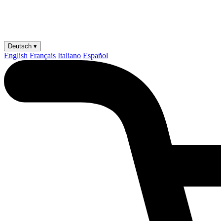
Deutsch ▾
English
Français
Italiano
Español