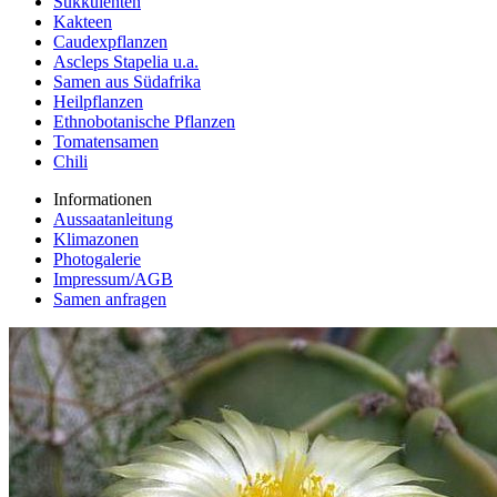
Sukkulenten
Kakteen
Caudexpflanzen
Ascleps Stapelia u.a.
Samen aus Südafrika
Heilpflanzen
Ethnobotanische Pflanzen
Tomatensamen
Chili
Informationen
Aussaatanleitung
Klimazonen
Photogalerie
Impressum/AGB
Samen anfragen