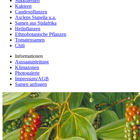
Sukkulenten
Kakteen
Caudexpflanzen
Ascleps Stapelia u.a.
Samen aus Südafrika
Heilpflanzen
Ethnobotanische Pflanzen
Tomatensamen
Chili
Informationen
Aussaatanleitung
Klimazonen
Photogalerie
Impressum/AGB
Samen anfragen