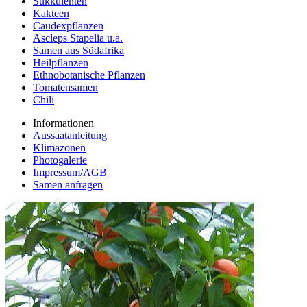
Sukkulenten
Kakteen
Caudexpflanzen
Ascleps Stapelia u.a.
Samen aus Südafrika
Heilpflanzen
Ethnobotanische Pflanzen
Tomatensamen
Chili
Informationen
Aussaatanleitung
Klimazonen
Photogalerie
Impressum/AGB
Samen anfragen