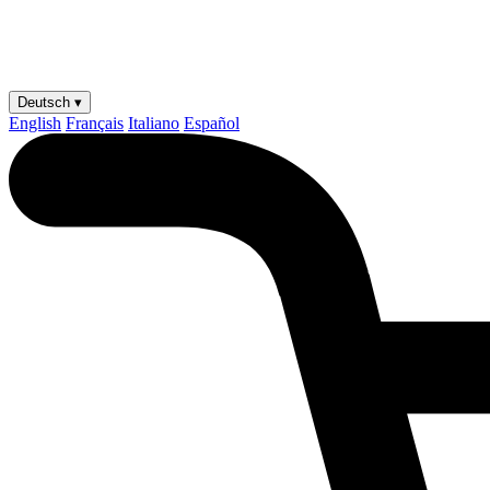
Deutsch ▾
English
Français
Italiano
Español