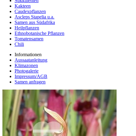
Sukkulenten
Kakteen
Caudexpflanzen
Ascleps Stapelia u.a.
Samen aus Südafrika
Heilpflanzen
Ethnobotanische Pflanzen
Tomatensamen
Chili
Informationen
Aussaatanleitung
Klimazonen
Photogalerie
Impressum/AGB
Samen anfragen