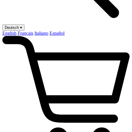
Deutsch ▾
English
Français
Italiano
Español