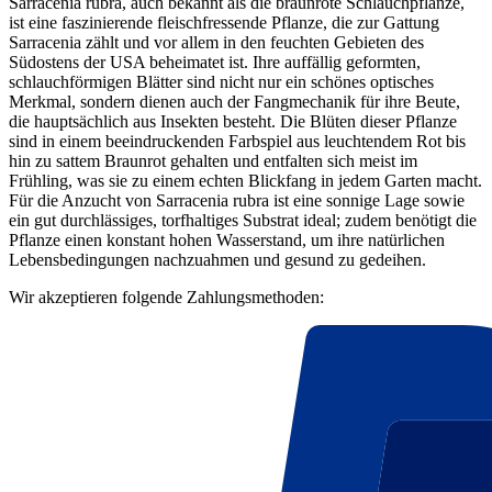
Sarracenia rubra, auch bekannt als die braunrote Schlauchpflanze,
ist eine faszinierende fleischfressende Pflanze, die zur Gattung
Sarracenia zählt und vor allem in den feuchten Gebieten des
Südostens der USA beheimatet ist. Ihre auffällig geformten,
schlauchförmigen Blätter sind nicht nur ein schönes optisches
Merkmal, sondern dienen auch der Fangmechanik für ihre Beute,
die hauptsächlich aus Insekten besteht. Die Blüten dieser Pflanze
sind in einem beeindruckenden Farbspiel aus leuchtendem Rot bis
hin zu sattem Braunrot gehalten und entfalten sich meist im
Frühling, was sie zu einem echten Blickfang in jedem Garten macht.
Für die Anzucht von Sarracenia rubra ist eine sonnige Lage sowie
ein gut durchlässiges, torfhaltiges Substrat ideal; zudem benötigt die
Pflanze einen konstant hohen Wasserstand, um ihre natürlichen
Lebensbedingungen nachzuahmen und gesund zu gedeihen.
Wir akzeptieren folgende Zahlungsmethoden: