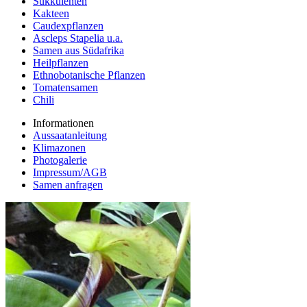
Sukkulenten
Kakteen
Caudexpflanzen
Ascleps Stapelia u.a.
Samen aus Südafrika
Heilpflanzen
Ethnobotanische Pflanzen
Tomatensamen
Chili
Informationen
Aussaatanleitung
Klimazonen
Photogalerie
Impressum/AGB
Samen anfragen