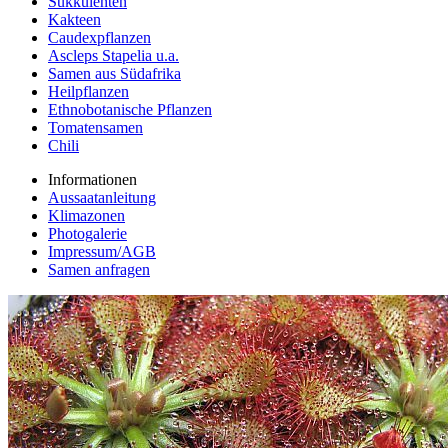
Sukkulenten
Kakteen
Caudexpflanzen
Ascleps Stapelia u.a.
Samen aus Südafrika
Heilpflanzen
Ethnobotanische Pflanzen
Tomatensamen
Chili
Informationen
Aussaatanleitung
Klimazonen
Photogalerie
Impressum/AGB
Samen anfragen