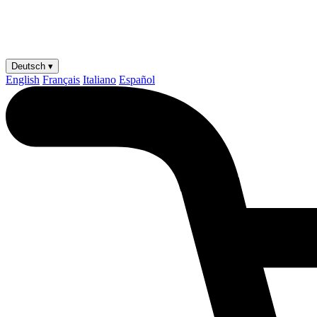
Deutsch ▾
English
Français
Italiano
Español