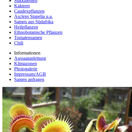
Sukkulenten
Kakteen
Caudexpflanzen
Ascleps Stapelia u.a.
Samen aus Südafrika
Heilpflanzen
Ethnobotanische Pflanzen
Tomatensamen
Chili
Informationen
Aussaatanleitung
Klimazonen
Photogalerie
Impressum/AGB
Samen anfragen