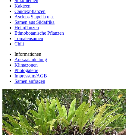
Sukkulenten
Kakteen
Caudexpflanzen
Ascleps Stapelia u.a.
Samen aus Südafrika
Heilpflanzen
Ethnobotanische Pflanzen
Tomatensamen
Chili
Informationen
Aussaatanleitung
Klimazonen
Photogalerie
Impressum/AGB
Samen anfragen