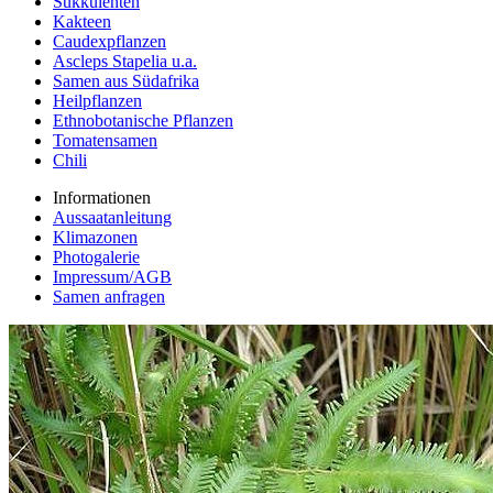
Sukkulenten
Kakteen
Caudexpflanzen
Ascleps Stapelia u.a.
Samen aus Südafrika
Heilpflanzen
Ethnobotanische Pflanzen
Tomatensamen
Chili
Informationen
Aussaatanleitung
Klimazonen
Photogalerie
Impressum/AGB
Samen anfragen