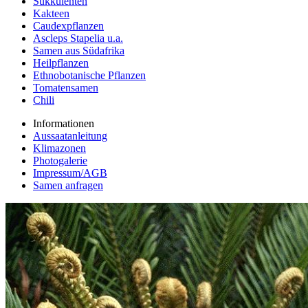
Sukkulenten
Kakteen
Caudexpflanzen
Ascleps Stapelia u.a.
Samen aus Südafrika
Heilpflanzen
Ethnobotanische Pflanzen
Tomatensamen
Chili
Informationen
Aussaatanleitung
Klimazonen
Photogalerie
Impressum/AGB
Samen anfragen