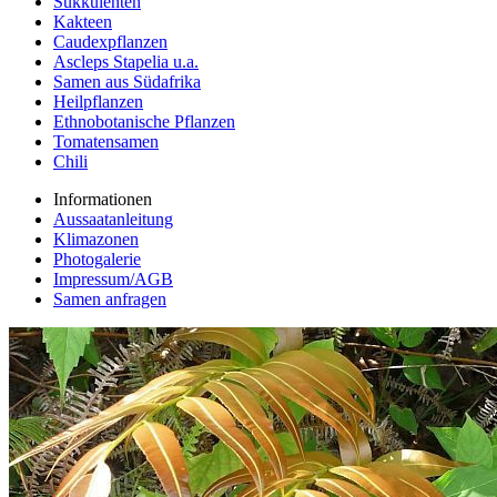
Sukkulenten
Kakteen
Caudexpflanzen
Ascleps Stapelia u.a.
Samen aus Südafrika
Heilpflanzen
Ethnobotanische Pflanzen
Tomatensamen
Chili
Informationen
Aussaatanleitung
Klimazonen
Photogalerie
Impressum/AGB
Samen anfragen