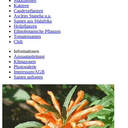
Sukkulenten
Kakteen
Caudexpflanzen
Ascleps Stapelia u.a.
Samen aus Südafrika
Heilpflanzen
Ethnobotanische Pflanzen
Tomatensamen
Chili
Informationen
Aussaatanleitung
Klimazonen
Photogalerie
Impressum/AGB
Samen anfragen