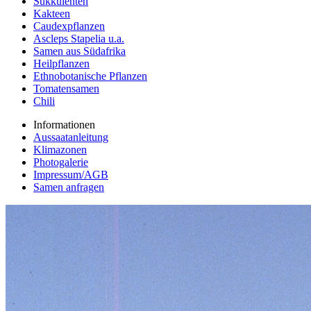
Sukkulenten
Kakteen
Caudexpflanzen
Ascleps Stapelia u.a.
Samen aus Südafrika
Heilpflanzen
Ethnobotanische Pflanzen
Tomatensamen
Chili
Informationen
Aussaatanleitung
Klimazonen
Photogalerie
Impressum/AGB
Samen anfragen