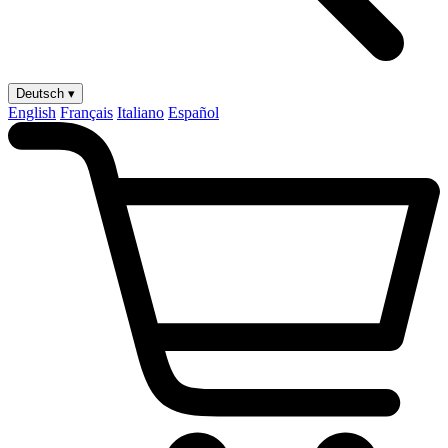
Deutsch ▾
English
Français
Italiano
Español