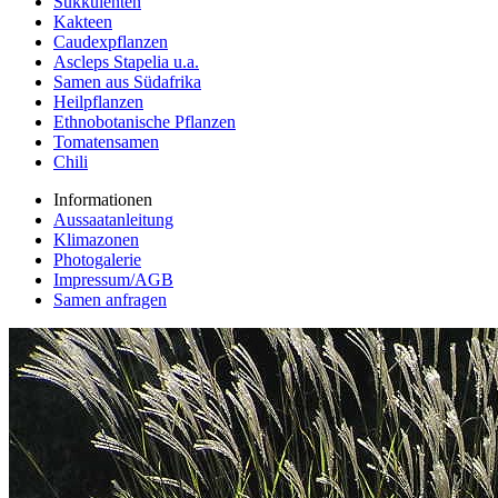
Sukkulenten
Kakteen
Caudexpflanzen
Ascleps Stapelia u.a.
Samen aus Südafrika
Heilpflanzen
Ethnobotanische Pflanzen
Tomatensamen
Chili
Informationen
Aussaatanleitung
Klimazonen
Photogalerie
Impressum/AGB
Samen anfragen