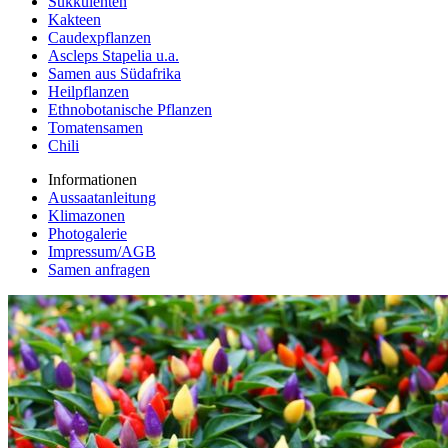
Sukkulenten
Kakteen
Caudexpflanzen
Ascleps Stapelia u.a.
Samen aus Südafrika
Heilpflanzen
Ethnobotanische Pflanzen
Tomatensamen
Chili
Informationen
Aussaatanleitung
Klimazonen
Photogalerie
Impressum/AGB
Samen anfragen