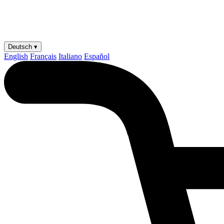
Deutsch ▾
English
Français
Italiano
Español