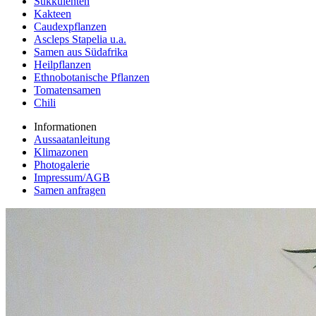
Sukkulenten
Kakteen
Caudexpflanzen
Ascleps Stapelia u.a.
Samen aus Südafrika
Heilpflanzen
Ethnobotanische Pflanzen
Tomatensamen
Chili
Informationen
Aussaatanleitung
Klimazonen
Photogalerie
Impressum/AGB
Samen anfragen