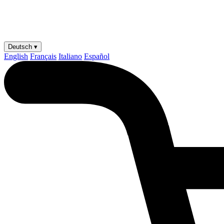
Deutsch ▾
English
Français
Italiano
Español