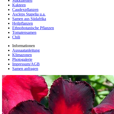
Sukkulenten
Kakteen
Caudexpflanzen
Ascleps Stapelia u.a.
Samen aus Südafrika
Heilpflanzen
Ethnobotanische Pflanzen
Tomatensamen
Chili
Informationen
Aussaatanleitung
Klimazonen
Photogalerie
Impressum/AGB
Samen anfragen