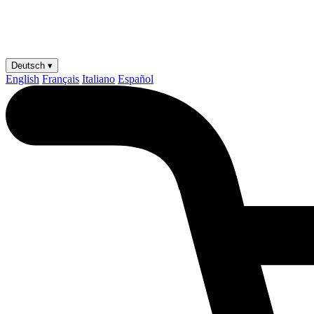
Deutsch ▾
English
Français
Italiano
Español