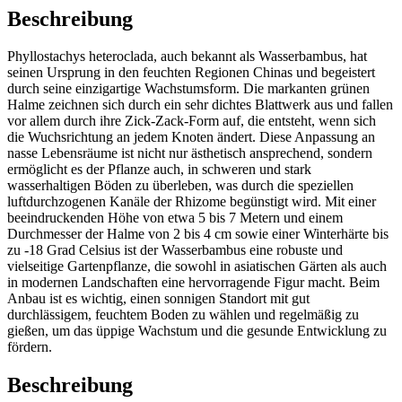
Beschreibung
Phyllostachys heteroclada, auch bekannt als Wasserbambus, hat
seinen Ursprung in den feuchten Regionen Chinas und begeistert
durch seine einzigartige Wachstumsform. Die markanten grünen
Halme zeichnen sich durch ein sehr dichtes Blattwerk aus und fallen
vor allem durch ihre Zick-Zack-Form auf, die entsteht, wenn sich
die Wuchsrichtung an jedem Knoten ändert. Diese Anpassung an
nasse Lebensräume ist nicht nur ästhetisch ansprechend, sondern
ermöglicht es der Pflanze auch, in schweren und stark
wasserhaltigen Böden zu überleben, was durch die speziellen
luftdurchzogenen Kanäle der Rhizome begünstigt wird. Mit einer
beeindruckenden Höhe von etwa 5 bis 7 Metern und einem
Durchmesser der Halme von 2 bis 4 cm sowie einer Winterhärte bis
zu -18 Grad Celsius ist der Wasserbambus eine robuste und
vielseitige Gartenpflanze, die sowohl in asiatischen Gärten als auch
in modernen Landschaften eine hervorragende Figur macht. Beim
Anbau ist es wichtig, einen sonnigen Standort mit gut
durchlässigem, feuchtem Boden zu wählen und regelmäßig zu
gießen, um das üppige Wachstum und die gesunde Entwicklung zu
fördern.
Beschreibung