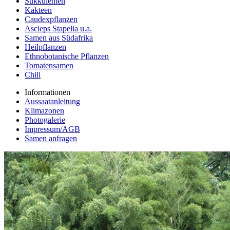
Sukkulenten
Kakteen
Caudexpflanzen
Ascleps Stapelia u.a.
Samen aus Südafrika
Heilpflanzen
Ethnobotanische Pflanzen
Tomatensamen
Chili
Informationen
Aussaatanleitung
Klimazonen
Photogalerie
Impressum/AGB
Samen anfragen