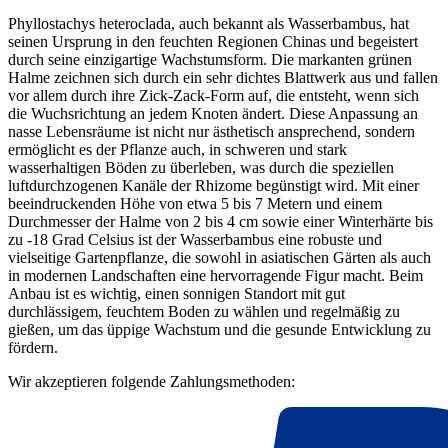
Phyllostachys heteroclada, auch bekannt als Wasserbambus, hat
seinen Ursprung in den feuchten Regionen Chinas und begeistert
durch seine einzigartige Wachstumsform. Die markanten grünen
Halme zeichnen sich durch ein sehr dichtes Blattwerk aus und fallen
vor allem durch ihre Zick-Zack-Form auf, die entsteht, wenn sich
die Wuchsrichtung an jedem Knoten ändert. Diese Anpassung an
nasse Lebensräume ist nicht nur ästhetisch ansprechend, sondern
ermöglicht es der Pflanze auch, in schweren und stark
wasserhaltigen Böden zu überleben, was durch die speziellen
luftdurchzogenen Kanäle der Rhizome begünstigt wird. Mit einer
beeindruckenden Höhe von etwa 5 bis 7 Metern und einem
Durchmesser der Halme von 2 bis 4 cm sowie einer Winterhärte bis
zu -18 Grad Celsius ist der Wasserbambus eine robuste und
vielseitige Gartenpflanze, die sowohl in asiatischen Gärten als auch
in modernen Landschaften eine hervorragende Figur macht. Beim
Anbau ist es wichtig, einen sonnigen Standort mit gut
durchlässigem, feuchtem Boden zu wählen und regelmäßig zu
gießen, um das üppige Wachstum und die gesunde Entwicklung zu
fördern.
Wir akzeptieren folgende Zahlungsmethoden: