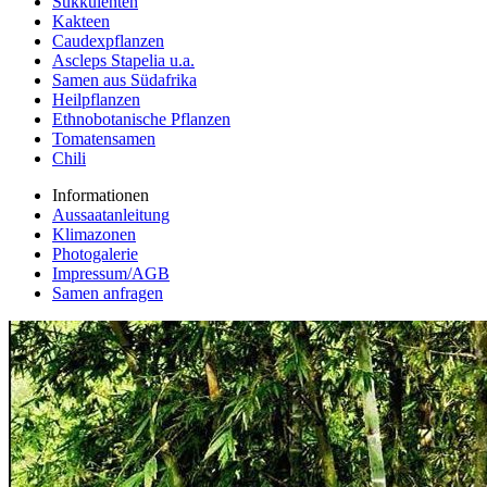
Sukkulenten
Kakteen
Caudexpflanzen
Ascleps Stapelia u.a.
Samen aus Südafrika
Heilpflanzen
Ethnobotanische Pflanzen
Tomatensamen
Chili
Informationen
Aussaatanleitung
Klimazonen
Photogalerie
Impressum/AGB
Samen anfragen