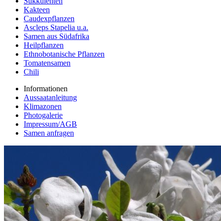
Sukkulenten
Kakteen
Caudexpflanzen
Ascleps Stapelia u.a.
Samen aus Südafrika
Heilpflanzen
Ethnobotanische Pflanzen
Tomatensamen
Chili
Informationen
Aussaatanleitung
Klimazonen
Photogalerie
Impressum/AGB
Samen anfragen