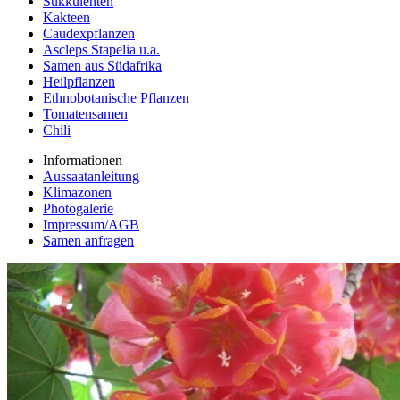
Sukkulenten
Kakteen
Caudexpflanzen
Ascleps Stapelia u.a.
Samen aus Südafrika
Heilpflanzen
Ethnobotanische Pflanzen
Tomatensamen
Chili
Informationen
Aussaatanleitung
Klimazonen
Photogalerie
Impressum/AGB
Samen anfragen