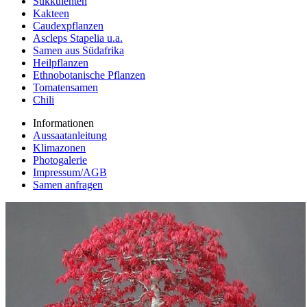
Sukkulenten
Kakteen
Caudexpflanzen
Ascleps Stapelia u.a.
Samen aus Südafrika
Heilpflanzen
Ethnobotanische Pflanzen
Tomatensamen
Chili
Informationen
Aussaatanleitung
Klimazonen
Photogalerie
Impressum/AGB
Samen anfragen