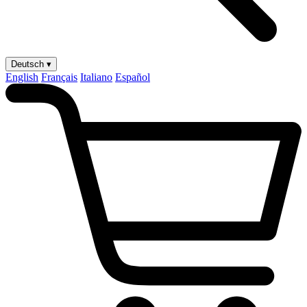
Deutsch ▾
English
Français
Italiano
Español