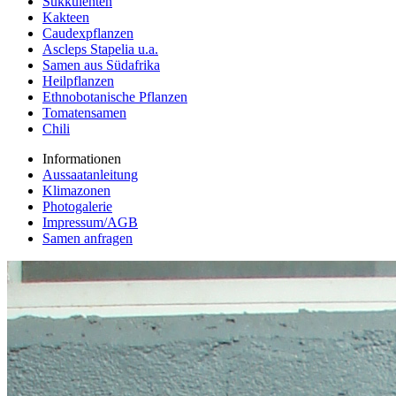
Sukkulenten
Kakteen
Caudexpflanzen
Ascleps Stapelia u.a.
Samen aus Südafrika
Heilpflanzen
Ethnobotanische Pflanzen
Tomatensamen
Chili
Informationen
Aussaatanleitung
Klimazonen
Photogalerie
Impressum/AGB
Samen anfragen