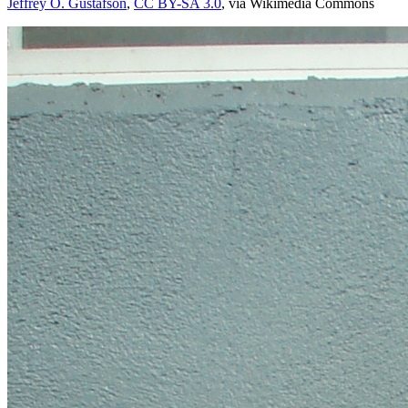
Jeffrey O. Gustafson
,
CC BY-SA 3.0
, via Wikimedia Commons