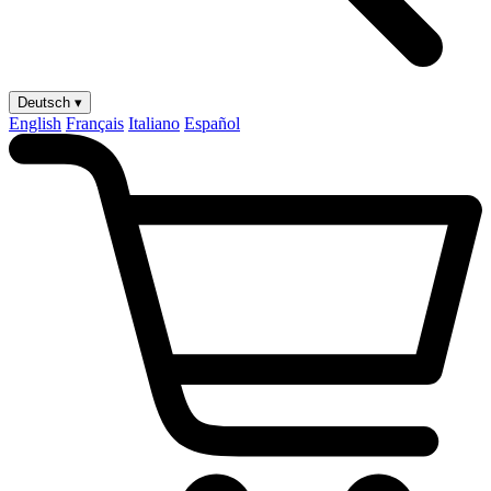
Deutsch ▾
English
Français
Italiano
Español