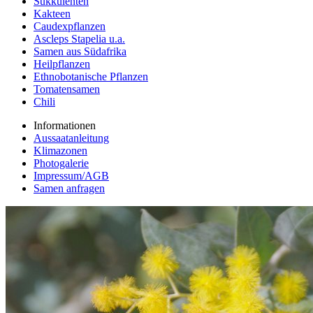
Sukkulenten
Kakteen
Caudexpflanzen
Ascleps Stapelia u.a.
Samen aus Südafrika
Heilpflanzen
Ethnobotanische Pflanzen
Tomatensamen
Chili
Informationen
Aussaatanleitung
Klimazonen
Photogalerie
Impressum/AGB
Samen anfragen