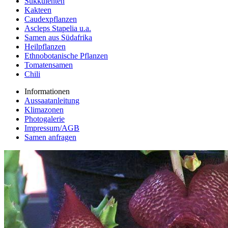
Sukkulenten
Kakteen
Caudexpflanzen
Ascleps Stapelia u.a.
Samen aus Südafrika
Heilpflanzen
Ethnobotanische Pflanzen
Tomatensamen
Chili
Informationen
Aussaatanleitung
Klimazonen
Photogalerie
Impressum/AGB
Samen anfragen