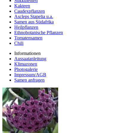
Sukkulenten
Kakteen
Caudexpflanzen
Ascleps Stapelia u.a.
Samen aus Südafrika
Heilpflanzen
Ethnobotanische Pflanzen
Tomatensamen
Chili
Informationen
Aussaatanleitung
Klimazonen
Photogalerie
Impressum/AGB
Samen anfragen